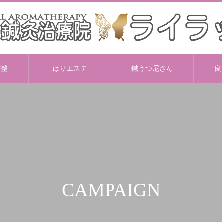
調整
はりエステ
鍼うつ尼さん
良
CAMPAIGN