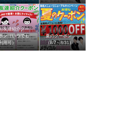
お友達紹介クー
ポン（いつでも
夏のクーポン
利用可）
（8/7～8/31）