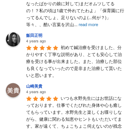
なったばかりの娘に対して)まだオムツしてる
の！？私の頃は1歳で外れてたわよ」「保育園に行
ってるんでしょ、足りないのよ(...何が？)」
等々、、酷い言葉を沢山
...
read more
飯田正明
4 years ago
初めて鍼治療を受けました、分
かりやすく丁寧な説明があり、とても安心して治
療を受ける事が出来ました。また、治療した部位
も良くなっていったので是非また治療して貰いた
いと思います。
山崎美貴
4 years ago
いつも水野先生にはお世話にな
っております。仕事でくたびれた身体や心も癒し
てもらっています。水野先生と楽しくお喋りしな
がら、健康に関わる知恵やヒントもいただいてま
す。家が遠くて、ちょこちょこ伺えないのが残念