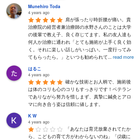
Munehiro Toda
4 years ago
肩が張ったり時折腰が痛い。貴
治療院の経営者兼治療師の水野さんのことは大学
の後輩で教え子、良く存じてます。私の友人達も
何人か治療に通われ「とても施術が上手く良く効
く。それに楽しい話しがいっぱい。一度行ってみ
てもらったら。」といつも勧められて
...
read more
はるこ
4 years ago
確かな技術とお人柄で、施術後
は体のコリも心のコリもすっきりです！ベテラン
でありながら努力を惜しまず、真摯に鍼灸とアロ
マに向き合う姿は信頼に値します。
K W
4 years ago
「あなたは育児放棄されてたか
ら、こどもの育て方がわからないのね」「(2歳に