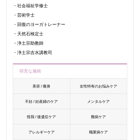
・社会福祉学修士
・芸術学士
・回復のヨーガトレーナー
・天然石検定士
・浄土宗助教師
・浄土宗吉水講教司
得意な施術
美容 / 痩身
女性特有のお悩みケア
不妊 / 妊産婦のケア
メンタルケア
怪我 / 後遺症ケア
難病ケア
アレルギーケア
職業病ケア