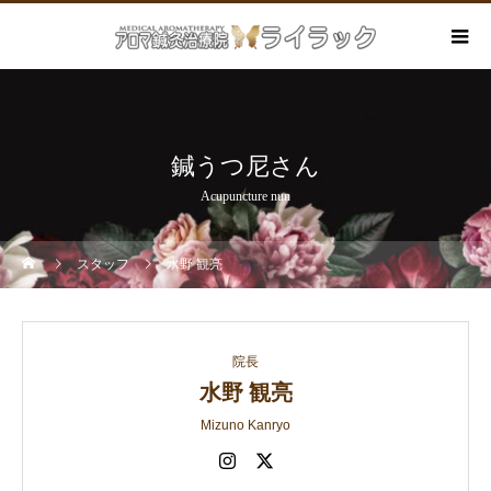
鍼うつ尼さん
Acupuncture nun
スタッフ
水野 観亮
院長
水野 観亮
Mizuno Kanryo