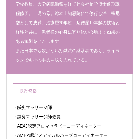
学校教員、大学病院勤務を経て社会福祉学博士前期課
程修了。二児の母。総本山知恩院にて修行し浄土宗尼
僧として成満。治療歴20年超、尼僧歴10年超の技術と
経験と共に、患者様の心身に寄り添い心地よく効果の
ある施術をいたします。
また日本でも数少ない打鍼法の継承者であり、ライラ
ックでもその手技を取り入れている。
取得資格
・鍼灸マッサージ師
・鍼灸マッサージ師教員
・AEAJ認定アロマセラピーコーディネーター
・AMHA認定メディカルハーブコーディネーター