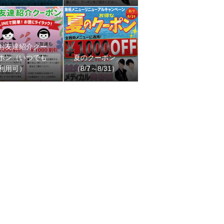
お友達紹介クー
ポン（いつでも
夏のクーポン
利用可）
（8/7～8/31）