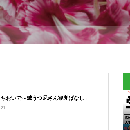
っちおいで～鍼うつ尼さん観亮ばなし」
.21